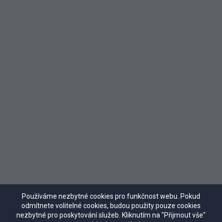
Terapeutka a koučka s více než 25 lety 
zkušeností. 
Provází ženy na cestě k vnitřnímu klidu a 
spokojeným vztahům. Je autorkou unikátní 
techniky "Dosycování" a auto-
terapeutických technik, díky kterým ženy 
nacházejí spokojenost ve svém nitru i ve 
vztahu s mužem.
Její přístup stojí pevně nohama na zemi — 
bez zdlouhavého rozebírání minulosti, s 
výsledky, které jsou rychlé a trvalé. 
Její programy pomohly již tisícům žen 
Používáme nezbytné cookies pro funkčnost webu. Pokud
v Česku a na Slovensku.
odmítnete volitelné cookies, budou použity pouze cookies
nezbytné pro poskytování služeb. Kliknutím na "Přijmout vše"