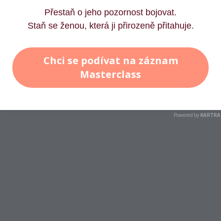
Přestaň o jeho pozornost bojovat.
Staň se ženou, která ji přirozeně přitahuje.
Chci se podívat na záznam
Masterclass
Powered by
KARTRA
"Nejsi tady, abys přežívala. Jsi tady,
abys zářila."